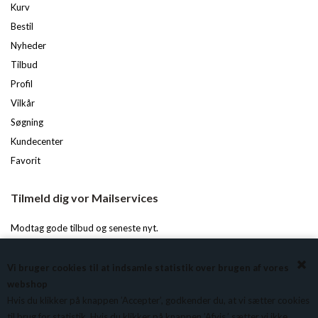
Kurv
Bestil
Nyheder
Tilbud
Profil
Vilkår
Søgning
Kundecenter
Favorit
Tilmeld dig vor Mailservices
Modtag gode tilbud og seneste nyt.
Du kan til enhver tid afmelde igen.
Vi bruger cookies til at indsamle statistik over brugen af vores
webshop
Hvis du klikker på knappen ’Accepter’, godkender du, at vi sætter cookies
til brug for statistik. Hvis du klikker på knappen ’Afvis,’ sætter vi ikke