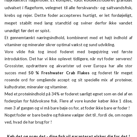
udvalset i flageform, velegnet til alle ferskvands- og saltvandsfisk,
krebs og rejer. Dette foder accepteres hurtigt, er let fordøjeligt,
meget stabilt med lang standtid og sviner derfor ikke vandet
unødigt før det er spist.
Et gennemtænkt næringsindhold, kombineret med et højt indhold af
vitaminer og mineraler sikrer optimal vækst og sund udvikling.
Vore vilde fisk tog imod foderet med begejstring ved første
introduktion. Det har vi ikke oplevet tidligere, når nyt foder serveres!
Grossister, opdrættere og akvarister ud over Europa har alle stor
succes med
50 % Freshwater Crab Flakes
og foderet får meget
rosende ord for omgående accept og sit specielle mix af proteiner,
kulhydrater, mineraler og vitaminer.
Med et proteinindhold på 34% er foderet særligt egnet som en del af en
foderplan for fuldvoksne fisk. Flere af vore kunder køber ikke 1 dåse,
men 3 af gangen og vi må bare bøje os for, at foder ikke bare er foder !
Noget foder er bare bedre og fiskene vælger det til , fordi de, om nogen
ved, hvad de har brug for !
Køb det og prøv det - dine fisk vil garanteret elsker dig for det !