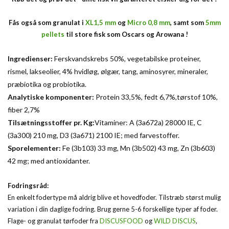
Fås også som granulat i
XL1,5 mm
og
Micro 0,8 mm
, samt som
5mm
pellets
til store fisk som Oscars og Arowana !
Ingredienser:
Ferskvandskrebs 50%, vegetabilske proteiner,
rismel, lakseolier, 4% hvidløg, ølgær, tang, aminosyrer, mineraler,
præbiotika og probiotika.
Analytiske komponenter:
Protein 33,5%, fedt 6,7%,tørstof 10%,
fiber 2,7%
Tilsætningsstoffer pr.
Kg:
Vitaminer: A (3a672a) 28000 IE, C
(3a300) 210 mg, D3 (3a671) 2100 IE; med farvestoffer.
Sporelementer:
Fe (3b103) 33 mg, Mn (3b502) 43 mg, Zn (3b603)
42 mg; med antioxidanter.
Fodringsråd:
En enkelt fodertype må aldrig blive et hovedfoder. Tilstræb størst mulig
variation i din daglige fodring. Brug gerne 5-6 forskellige typer af foder.
Flage- og granulat tørfoder fra
DISCUSFOOD
og
WILD DISCUS
,