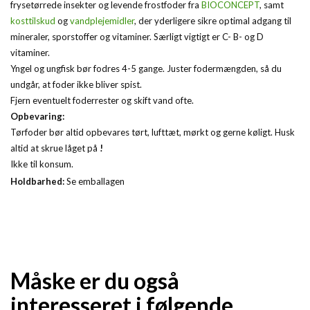
frysetørrede insekter og levende frostfoder fra
BIOCONCEPT
, samt
kosttilskud
og
vandplejemidler
, der yderligere sikre optimal adgang til
mineraler, sporstoffer og vitaminer. Særligt vigtigt er C- B- og D
vitaminer.
Yngel og ungfisk bør fodres 4-5 gange. Juster fodermængden, så du
undgår, at foder ikke bliver spist.
Fjern eventuelt foderrester og skift vand ofte.
Opbevaring:
Tørfoder bør altid opbevares tørt, lufttæt, mørkt og gerne køligt. Husk
altid at skrue låget på
!
Ikke til konsum.
Holdbarhed:
Se emballagen
Måske er du også
interesseret i følgende