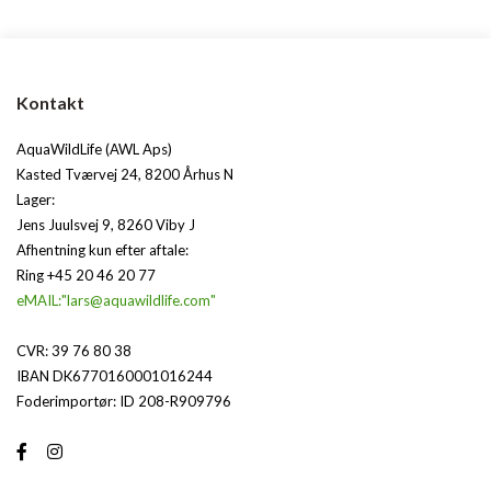
Kontakt
AquaWildLife (AWL Aps)
Kasted Tværvej 24, 8200 Århus N
Lager:
Jens Juulsvej 9, 8260 Viby J
Afhentning kun efter aftale:
Ring +45 20 46 20 77
eMAIL:"lars@aquawildlife.com"
CVR: 39 76 80 38
IBAN DK6770160001016244
Foderimportør: ID 208-R909796