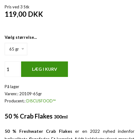
Pris ved 3 Stk
119,00
DKK
Vælg størrelse...
65 gr
På lager
Varenr.:
20109-65gr
Producent.:
DISCUSFOOD™
50 % Crab Flakes
300ml
50 % Freshwater Crab Flakes
er en 2022 nyhed indenfor
højkvalitets flagefoder. Et komplet, fuldt koldekstruderet granulat