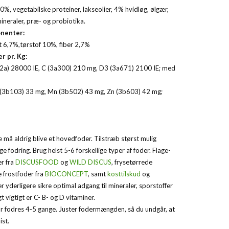
%, vegetabilske proteiner, lakseolier, 4% hvidløg, ølgær,
ineraler, præ- og probiotika.
nenter:
t 6,7%,tørstof 10%, fiber 2,7%
r pr.
Kg:
72a) 28000 IE, C (3a300) 210 mg, D3 (3a671) 2100 IE; med
 (3b103) 33 mg, Mn (3b502) 43 mg, Zn (3b603) 42 mg;
 må aldrig blive et hovedfoder. Tilstræb størst mulig
ige fodring. Brug helst 5-6 forskellige typer af foder. Flage-
er fra
DISCUSFOOD
og
WILD DISCUS
, frysetørrede
 frostfoder fra
BIOCONCEPT
, samt
kosttilskud
og
er yderligere sikre optimal adgang til mineraler, sporstoffer
t vigtigt er C- B- og D vitaminer.
ør fodres 4-5 gange. Juster fodermængden, så du undgår, at
ist.