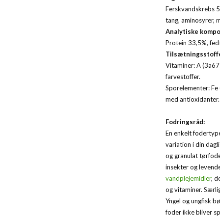
Ferskvandskrebs 50
tang, aminosyrer, m
Analytiske kompo
Protein 33,5%, fed
Tilsætningsstoffe
Vitaminer: A (3a6
farvestoffer.
Sporelementer: Fe
med antioxidanter.
Fodringsråd:
En enkelt fodertype
variation i din dagl
og granulat tørfod
insekter og levende
vandplejemidler
, d
og vitaminer. Særlig
Yngel og ungfisk b
foder ikke bliver sp