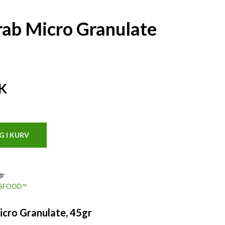
ab Micro Granulate
K
gr
USFOOD™
cro Granulate, 45gr