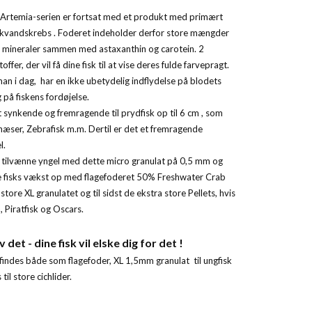
Artemia-serien er fortsat med et produkt med primært
rskvandskrebs . Foderet indeholder derfor store mængder
e mineraler sammen med astaxanthin og carotein. 2
ffer, der vil få dine fisk til at vise deres fulde farvepragt.
man i dag, har en ikke ubetydelig indflydelse på blodets
på fiskens fordøjelse.
 synkende og fremragende til prydfisk op til 6 cm , som
næser, Zebrafisk m.m. Dertil er det et fremragende
l.
tilvænne yngel med dette micro granulat på 0,5 mm og
ne fisks vækst op med flagefoderet 50% Freshwater Crab
store XL granulatet og til sidst de ekstra store Pellets, hvis
 Piratfisk og Oscars.
 det - dine fisk vil elske dig for det !
findes både som flagefoder, XL 1,5mm granulat til ungfisk
til store cichlider.