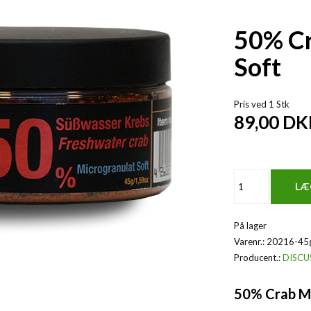
50% Cr
Soft
Pris ved 1 Stk
89,00
DK
På lager
Varenr.:
20216-45
Producent.:
DISC
50% Crab Mi