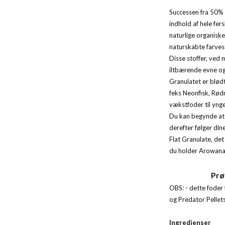
Successen fra 50% 
indhold af hele fe
naturlige organisk
naturskabte farvesto
Disse stoffer, ved 
iltbærende evne og 
Granulatet er blødt
feks Neonfisk, Rød
vækstfoder til ynge
Du kan begynde at 
derefter følger di
Flat Granulate, det 
du holder Arowana,
Prøv
OBS: - dette foder 
og Predator Pellets 
Ingredienser