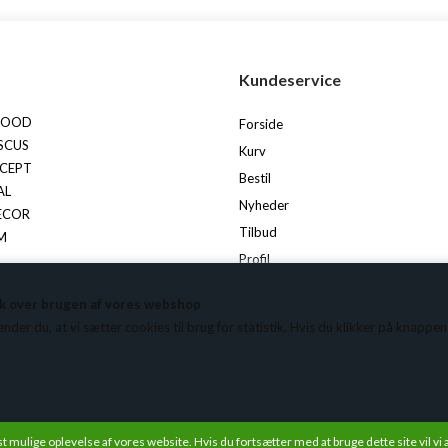
s
Kundeservice
FOOD
Forside
SCUS
Kurv
CEPT
Bestil
AL
Nyheder
ECOR
Tilbud
M
Profil
Vilkår
tik over brugen af vores webshop
OSE
Søgning
er du, at vi sætter cookies til brug for statistik. Hvis du klikker på knappen ’Af
ADO
Kundecenter
.
ON LAB
Favorit
DNING
HT
dst mulige oplevelse af vores website. Hvis du fortsætter med at bruge dette site vil vi