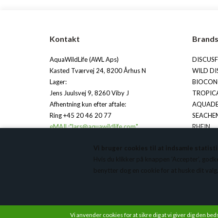
Kontakt
Brand
AquaWildLife (AWL Aps)
DISCUS
Kasted Tværvej 24, 8200 Århus N
WILD DI
Lager:
BIOCON
Jens Juulsvej 9, 8260 Viby J
TROPIC
Afhentning kun efter aftale:
AQUAD
Ring +45 20 46 20 77
SEACHE
eMAIL:"lars@aquawildlife.com"
RHEIN
HW UVC
Vi bruger cookies til at indsamle statis
CVR: 39 76 80 38
JG OSM
Hvis du klikker på knappen ’Accepter’, godkend
IBAN DK6770160001016244
ELDOR
benytter dog en cookie for at huske dit valg
Foderimportør: ID 208-R909796
PRECISI
USB GØ
OUTLIG
Vi anvender cookies for at sikre dig at vi giver dig den be