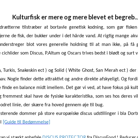
Kulturfisk er mere og mere blevet et begreb..
drætterne tilstræber at bortavle genetisk kodning, som gør fiske
jerne de fisk, der bukker under i det hårde vand. At rigtig mange akv
, understreger blot vores generelle holdning til at man ikke, på få
ichlider som Discus, P.Altum og Oscars trives bedst i blødt og surt v
 Turkis, Snakeskin ect ) og Solid ( White Ghost, San Merah ect ) der
av. Nogle finder dette attraktivt og andre direkte afskyeligt. Og ford
ne finde en balance midt imellem. Det gør vi ved, at have fokus på kult
 og fremmest skal have de fysiske karakteristika, som ses hos deres 
lodret linie, der skære fra hoved gennem øje til bug.
sisterende dommer på store europæiske discus udstillinger i bla Do
el
[Guide til Bedømmelse]
 kan vi stærkt anbefale
DISCUS PROTECTOR
fra DiscusFood ! Reducer d