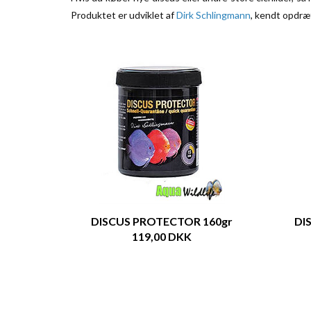
Produktet er udviklet af
Dirk Schlingmann
, kendt opdræt
DISCUS PROTECTOR 160gr
DI
119,00 DKK