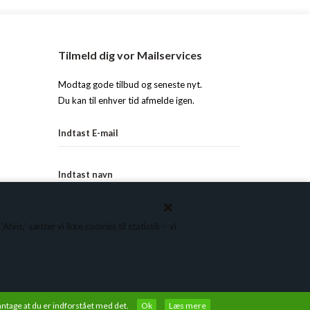
Tilmeld dig vor Mailservices
Modtag gode tilbud og seneste nyt.
Du kan til enhver tid afmelde igen.
vis,’ sætter vi ikke cookies til statistik – vi
 antage at du er indforstået med det.
Ok
Læs mere