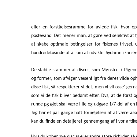
eller en forståelsesramme for avlede fisk, hvor op
postevand. Det mener man, at gøre ved selektivt at f
at skabe optimale betingelser for fiskenes trivsel
hundredetusinde af år om at udvikle. Sydamerikanske c
De stabile stammer af discus, som Mønstret ( Pigeon,
og former, som afviger væsentligt fra deres vilde oph
disse fisk, så respekterer vi det, men vi vil osse' ger
som vilde fisk bliver bedømt efter. Dvs, at de først
runde pg øjet skal være lille og udgøre 1/7-del af en 
Jeg har et par gange haft fornøjelsen af at være as
kan du finde en detaljeret gennemgang af i vor artik
Hvis du køber nye discus eller andre store cichlider, så