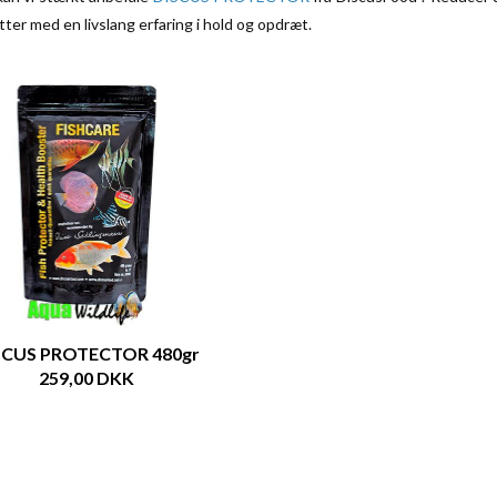
ter med en livslang erfaring i hold og opdræt.
SCUS PROTECTOR 480gr
259,00 DKK