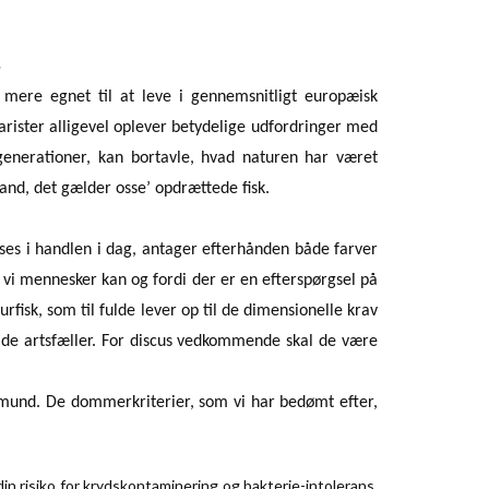
.
n mere egnet til at leve i gennemsnitligt europæisk
arister alligevel oplever betydelige udfordringer med
 generationer, kan bortavle, hvad naturen har været
and, det gælder osse’ opdrættede fisk.
 ses i handlen i dag, antager efterhånden både farver
i vi mennesker kan og fordi der er en efterspørgsel på
urfisk, som til fulde lever op til de dimensionelle krav
vilde artsfæller. For discus vedkommende skal de være
rtmund. De dommerkriterier, som vi har bedømt efter,
in risiko for krydskontaminering og bakterie-intolerans.