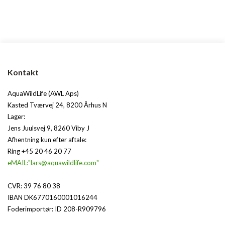
Kontakt
AquaWildLife (AWL Aps)
Kasted Tværvej 24, 8200 Århus N
Lager:
Jens Juulsvej 9, 8260 Viby J
Afhentning kun efter aftale:
Ring +45 20 46 20 77
eMAIL:"lars@aquawildlife.com"
CVR: 39 76 80 38
IBAN DK6770160001016244
Foderimportør: ID 208-R909796