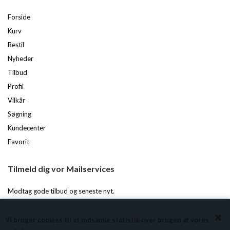
Forside
Kurv
Bestil
Nyheder
Tilbud
Profil
Vilkår
Søgning
Kundecenter
Favorit
Tilmeld dig vor Mailservices
Modtag gode tilbud og seneste nyt.
Du kan til enhver tid afmelde igen.
Vi bruger cookies til at indsamle statistik over brugen af vores