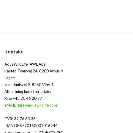
Kontakt
AquaWildLife (AWL Aps)
Kasted Tværvej 24, 8200 Århus N
Lager:
Jens Juulsvej 9, 8260 Viby J
Afhentning kun efter aftale:
Ring +45 20 46 20 77
eMAIL:"lars@aquawildlife.com"
CVR: 39 76 80 38
IBAN DK6770160001016244
Foderimportør: ID 208-R909796