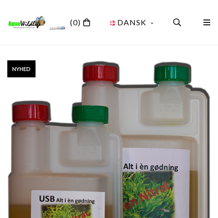
(0)
DANSK
NYHED