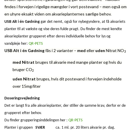
findes i forvejen i rigelige mængder i vort postevand – men også om
en uhyre eksakt viden om akvarieplanternes særlige behov.
USB Alt i én Gødning
gør det nemt, også for nybegyndere, at få akvariets
planter til at vækste og vise deres fulde pragt. Du finder de mest kendte
akvarieplanter grupperet efter deres individuelle behov for lys og
vandpleje her:
QR-PETS
USB Alt i én Gødning
fås i 2 varianter –
med
eller
uden
Nitrat NO
3
med Nitrat
bruges til akvarie med mange planter og hvis du
bruger CO
2
uden Nitrat
bruges, hvis dit postevand i forvejen indeholde
over 15mg/liter
Doseringsvejledning
Det er langt fra alle akvarieplanter, der stiller de samme krav, derfor er de
grupperet efter behov.
Du finder grupperingsinddelingen her :
QR-PETS
Planter i gruppen
SVÆR
ca. 1 ml. pr. 20 liters akvarie pr. dag.