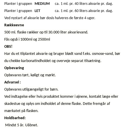
Planter i gruppen
MEDIUM
ca. 1 ml. pr. 40 liters akvarie pr. dag.
Planter i gruppen
LET
ca. 1 ml. pr. 60 liters akvarie pr. dag.
Ved nystart af akvarie bør dosis halveres de første 4 uger.
Rækkeevne
500 ml. flaske rækker op til 30.000 liter akvarievand.
Fås også i 1000ml og 2500ml
OBS!
Har du et tilplantet akvarie og bruger blødt vand f.eks. osmose-vand, bør
du chekke karbonatindholdet og overveje separat tilsætning.
Opbevaring
Opbevares tørt, køligt og mørkt.
Advarsel :
Opbevares utilgængeligt for børn.
Ved indtagelse eller hvis produktet kommer i øjnene, kontakt læge eller
skadestue og oplys om indholdet af denne flaske. Dette fremgår af
mærkatet på flasken.
Holdbarhed:
Mindst 5 år. Uåbnet.