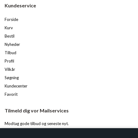
Kundeservice
Forside
Kurv
Bestil
Nyheder
Tilbud
Profil
Vilkår
Søgning
Kundecenter
Favorit
Tilmeld dig vor Mailservices
Modtag gode tilbud og seneste nyt.
Du kan til enhver tid afmelde igen.