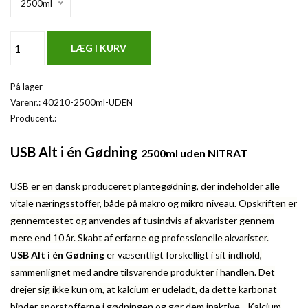
2500ml
På lager
Varenr.:
40210-2500ml-UDEN
Producent.:
USB Alt i én Gødning
2500ml uden NITRAT
USB er en dansk produceret plantegødning, der indeholder alle
vitale næringsstoffer, både på makro og mikro niveau. Opskriften er
gennemtestet og anvendes af tusindvis af akvarister gennem
mere end 10 år. Skabt af erfarne og professionelle akvarister.
USB Alt i én Gødning
er væsentligt forskelligt i sit indhold,
sammenlignet med andre tilsvarende produkter i handlen. Det
drejer sig ikke kun om, at kalcium er udeladt, da dette karbonat
binder sporstofferne i gødningen og gør dem inaktive - Kalcium