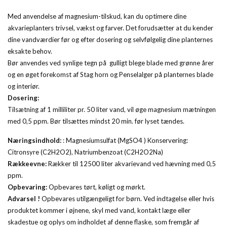
Med anvendelse af magnesium-tilskud, kan du optimere dine
akvarieplanters trivsel, vækst og farver. Det forudsætter at du kender
dine vandværdier før og efter dosering og selvfølgelig dine planternes
eksakte behov.
Bør anvendes ved synlige tegn på gulligt blege blade med grønne årer
og en øget forekomst af Stag horn og Penselalger på planternes blade
og interiør.
Dosering:
Tilsætning af 1 milliliter pr. 50 liter vand, vil øge magnesium mætningen
med 0,5 ppm. Bør tilsættes mindst 20 min. før lyset tændes.
Næringsindhold:
: Magnesiumsulfat (MgSO4 ) Konservering:
Citronsyre (C2H2O2), Natriumbenzoat (C2H2O2Na)
Rækkeevne:
Rækker til 12500 liter akvarievand ved hævning med 0,5
ppm.
Opbevaring:
Opbevares tørt, køligt og mørkt.
Advarsel !
Opbevares utilgængeligt for børn. Ved indtagelse eller hvis
produktet kommer i øjnene, skyl med vand, kontakt læge eller
skadestue og oplys om indholdet af denne flaske, som fremgår af