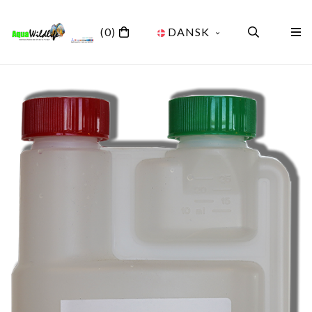
(0)
DANSK