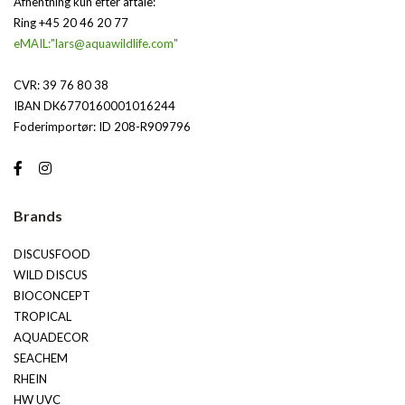
Afhentning kun efter aftale:
Ring +45 20 46 20 77
eMAIL:"lars@aquawildlife.com"
CVR: 39 76 80 38
IBAN DK6770160001016244
Foderimportør: ID 208-R909796
Brands
DISCUSFOOD
WILD DISCUS
BIOCONCEPT
TROPICAL
AQUADECOR
SEACHEM
RHEIN
HW UVC