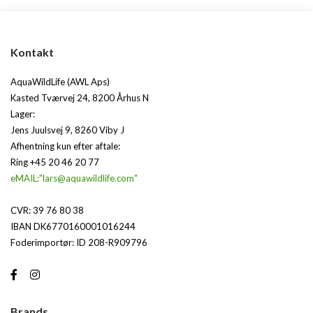
Kontakt
AquaWildLife (AWL Aps)
Kasted Tværvej 24, 8200 Århus N
Lager:
Jens Juulsvej 9, 8260 Viby J
Afhentning kun efter aftale:
Ring +45 20 46 20 77
eMAIL:"lars@aquawildlife.com"
CVR: 39 76 80 38
IBAN DK6770160001016244
Foderimportør: ID 208-R909796
Brands