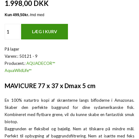
1.998,00
DKK
På lager
Varenr.:
50121 - 9
Producent.:
AQUADECOR™
AquaWildLife™
MAVICURE 77 x 37 x Dmax 5 cm
En 100% naturtro kopi af skrænterne langs bifloderne i Amazonas.
Skaber den perfekte baggrund for dine sydamerikanske fisk.
Kombineret med flytbare grene, vil du kunne skabe en fantastisk smuk
biotop.
Baggrunden er fleksibel og bøjelig. Nem at tilskære på mindre mål.
Perfekt til opbygning af baggrundsfiltrering. Nem at isætte med feks