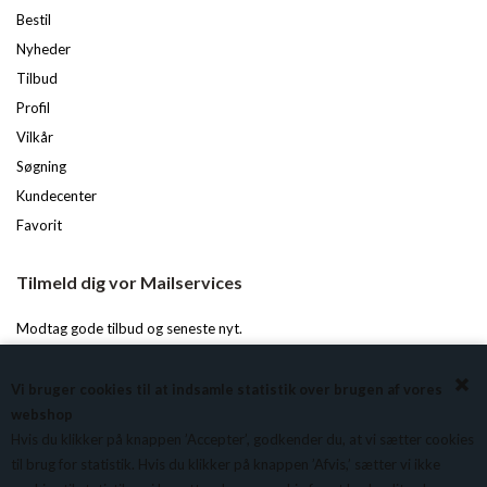
Bestil
Nyheder
Tilbud
Profil
Vilkår
Søgning
Kundecenter
Favorit
Tilmeld dig vor Mailservices
Modtag gode tilbud og seneste nyt.
Du kan til enhver tid afmelde igen.
Vi bruger cookies til at indsamle statistik over brugen af vores
webshop
Hvis du klikker på knappen ’Accepter’, godkender du, at vi sætter cookies
til brug for statistik. Hvis du klikker på knappen ’Afvis,’ sætter vi ikke