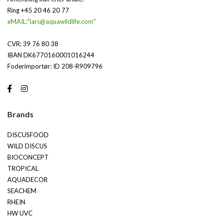
Ring +45 20 46 20 77
eMAIL:"lars@aquawildlife.com"
CVR: 39 76 80 38
IBAN DK6770160001016244
Foderimportør: ID 208-R909796
Brands
DISCUSFOOD
WILD DISCUS
BIOCONCEPT
TROPICAL
AQUADECOR
SEACHEM
RHEIN
HW UVC