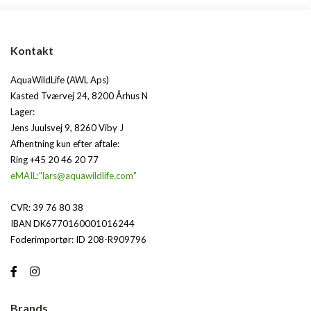
Kontakt
AquaWildLife (AWL Aps)
Kasted Tværvej 24, 8200 Århus N
Lager:
Jens Juulsvej 9, 8260 Viby J
Afhentning kun efter aftale:
Ring +45 20 46 20 77
eMAIL:"lars@aquawildlife.com"
CVR: 39 76 80 38
IBAN DK6770160001016244
Foderimportør: ID 208-R909796
Brands