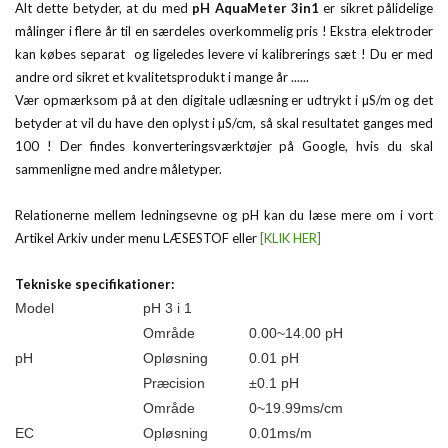
Alt dette betyder, at du med
pH AquaMeter 3in1
er sikret pålidelige
målinger i flere år til en særdeles overkommelig pris ! Ekstra elektroder
kan købes separat og ligeledes levere vi kalibrerings sæt ! Du er med
andre ord sikret et kvalitetsprodukt i mange år ......
Vær opmærksom på at den digitale udlæsning er udtrykt i µS/m og det
betyder at vil du have den oplyst i µS/cm, så skal resultatet ganges med
100 ! Der findes konverteringsværktøjer på Google, hvis du skal
sammenligne med andre måletyper.
Relationerne mellem ledningsevne og pH kan du læse mere om i vort
Artikel Arkiv under menu LÆSESTOF eller
[KLIK HER]
Tekniske specifikationer:
Model
pH 3 i 1
Område
0.00
~
14.00 pH
pH
Opløsning
0.01 pH
Præcision
±0.1 pH
Område
0~19.99ms/cm
EC
Opløsning
0.01ms/m