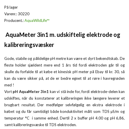
På lager
Varenr.:
30220
Producent.:
AquaWildLife™
AquaMeter 3in1 m. udskiftelig elektrode og
kalibreringsvæsker
Gode, stabile og pålidelige pH metre kan være et dyrt bekendtskab. De
fleste holder sjældent mere end 1 års tid fordi elektroden går til og
skulle du forfalde til at købe et kinesisk pH meter på Ebay til kr. 30, så
kan du være sikker på, at de er bedre egnet til at røre i havregrøden
med !
Vort
pH AquaMeter 3in1
kan vi stå inde for, fordi elektrode-delen kan
udskiftes, når du konstaterer at kalibreringen ikke længere leverer et
brugbart resultat. Der medfølger selvfølgelig en ekstra elektrode i
købet og du får samtidigt både konduktivitet målt som TDS µS/m og
temperatur °C i samme enhed. Dertil 2 x buffer pH 4.00 og pH 6,86,
samt kalibreringsvæske til TDS elektroden.