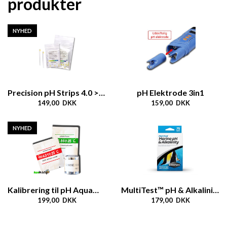
produkter
NYHED
Precision pH Strips 4.0 > 7.0
pH Elektrode 3in1
149,00 DKK
159,00 DKK
NYHED
Kalibrering til pH AquaMeter 3in1
MultiTest™ pH & Alkalinity
199,00 DKK
179,00 DKK