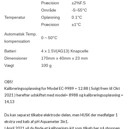
Præcision
±2%F.S
Område
-5
~
55°C
Temperatur
Opløsning
0.1°C
Præcision
±1°C
Automatisk Temp.
0 ~ 50°C
kompensation
Batteri
4 x 1.5V(AG13) Knapcelle
Dimensioner
170mm x 40mm x 23 mm
Vægt
100 g
OBS!
Kalibreringsopløsning for Model EC-9989 = 12.88 ( Solgt frem til Okt
2021 ) herefter udskiftet med model= 8988 og kalibreringsopløsning =
14,13
Du kan separat tilkøbe elektrode-delen, men HUSK der medfølger 1
ekstra ved køb af pH Aquameter 3in1.
I April 2021 vil du finde et kalibrerings-kit som tilkøb her på shoppen