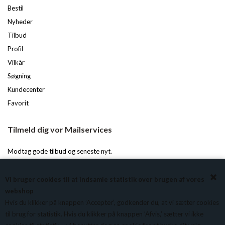
Bestil
Nyheder
Tilbud
Profil
Vilkår
Søgning
Kundecenter
Favorit
Tilmeld dig vor Mailservices
Modtag gode tilbud og seneste nyt.
Du kan til enhver tid afmelde igen.
Vi bruger cookies til at indsamle statistik over brugen af vores
webshop
Hvis du klikker på knappen ’Accepter’, godkender du, at vi sætter cookies
til brug for statistik. Hvis du klikker på knappen ’Afvis,’ sætter vi ikke