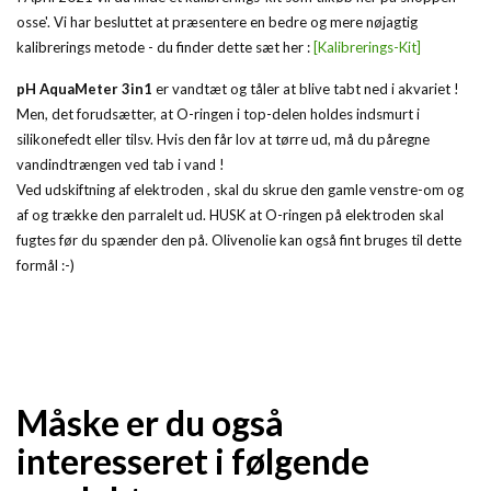
osse'. Vi har besluttet at præsentere en bedre og mere nøjagtig
kalibrerings metode - du finder dette sæt her :
[Kalibrerings-Kit]
pH AquaMeter 3in1
er vandtæt og tåler at blive tabt ned i akvariet !
Men, det forudsætter, at O-ringen i top-delen holdes indsmurt i
silikonefedt eller tilsv. Hvis den får lov at tørre ud, må du påregne
vandindtrængen ved tab i vand !
Ved udskiftning af elektroden , skal du skrue den gamle venstre-om og
af og trække den parralelt ud. HUSK at O-ringen på elektroden skal
fugtes før du spænder den på. Olivenolie kan også fint bruges til dette
formål :-)
Måske er du også
interesseret i følgende