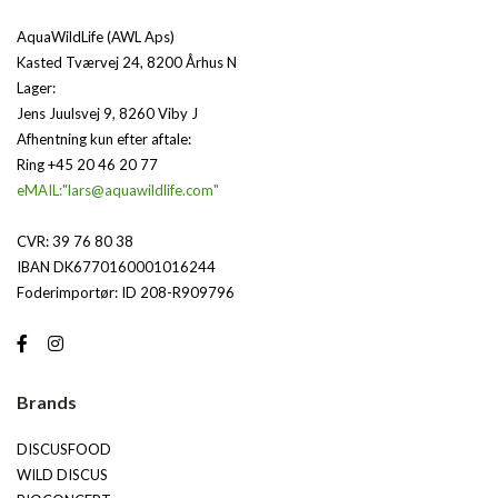
AquaWildLife (AWL Aps)
Kasted Tværvej 24, 8200 Århus N
Lager:
Jens Juulsvej 9, 8260 Viby J
Afhentning kun efter aftale:
Ring +45 20 46 20 77
eMAIL:"lars@aquawildlife.com"
CVR: 39 76 80 38
IBAN DK6770160001016244
Foderimportør: ID 208-R909796
Brands
DISCUSFOOD
WILD DISCUS