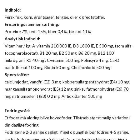
Indhold:
Fersk fisk, korn, grøntsager, tørgær, olier og fedtstoffer.
Ernæringssammensætning:
Protein 57%, fedt 15%, fiber 0,4%, tørstof 11%
Analytisk indhold:
Vitaminer / kg: A-vitamin 210.000 IE, D3 1800 IE, E 500 mg, (som alfa-
tocopherolacetat), B1 20 mg, B2 50 mg, B6 20 mg, B12 100
mikrogram, K3 40 mg , C-vitamin 500 mg, Folinsyre 4 mg, Ca-D
pantothenat 100 mg, Biotin 50 mcg, Cholinchlorid 500 mg
Sporstoffer:
calciumjodat, vandfri (E2) 3 mg, kobbersulfatpentahydrat (E4) 10 mg,
mangansulfatmonohydrat (E5) 12 mg, zinksulfatmonohydrat (E6) 70
mg, natriumselenit (E8) 0,2 mg, Antioxidanter 100 mg
Fodringsråd:
Et foder må aldring blive hovedfoder. Tilstræb størst mulig variation i
din daglige fodring.
Fodr gerne 2-3 gange dagligt. Yngel og ungfisk bør fodres 4-5 gange.
Juster fodermængden, så du undgår, at foder ikke bliver spist. Fjern