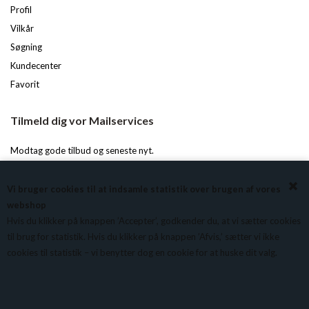
Profil
Vilkår
Søgning
Kundecenter
Favorit
Tilmeld dig vor Mailservices
Modtag gode tilbud og seneste nyt.
Du kan til enhver tid afmelde igen.
Vi bruger cookies til at indsamle statistik over brugen af vores
webshop
Hvis du klikker på knappen ’Accepter’, godkender du, at vi sætter cookies
til brug for statistik. Hvis du klikker på knappen ’Afvis,’ sætter vi ikke
cookies til statistik – vi benytter dog en cookie for at huske dit valg.
Vi anvender cookies for at sikre dig at vi giver dig den bedst mulige oplevelse af vores
website. Hvis du fortsætter med at bruge dette site vil vi antage at du er indforstået med