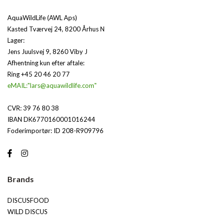
AquaWildLife (AWL Aps)
Kasted Tværvej 24, 8200 Århus N
Lager:
Jens Juulsvej 9, 8260 Viby J
Afhentning kun efter aftale:
Ring +45 20 46 20 77
eMAIL:"lars@aquawildlife.com"
CVR: 39 76 80 38
IBAN DK6770160001016244
Foderimportør: ID 208-R909796
Brands
DISCUSFOOD
WILD DISCUS