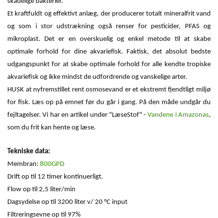
skadelige bakterier.
Et kraftfuldt og effektivt anlæg, der producerer totalt mineralfrit vand
og som i stor udstrækning også renser for pesticider, PFAS og
mikroplast. Det er en overskuelig og enkel metode til at skabe
optimale forhold for dine akvariefisk. Faktisk, det absolut bedste
udgangspunkt for at skabe optimale forhold for alle kendte tropiske
akvariefisk og ikke mindst de udfordrende og vanskelige arter.
HUSK at nyfremstillet rent osmosevand er et ekstremt fjendtligt miljø
for fisk. Læs op på emnet før du går i gang. På den måde undgår du
fejltagelser. Vi har en artikel under "LæseStof" -
Vandene i Amazonas
,
som du frit kan hente og læse.
Tekniske data:
Membran:
800GPD
Drift op til 12 timer kontinuerligt.
Flow op til 2,5 liter/min
Dagsydelse op til 3200 liter v/ 20 °C input
Filtreringsevne op til 97%