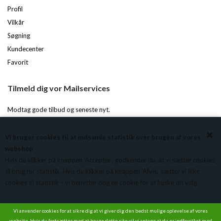
Profil
Vilkår
Søgning
Kundecenter
Favorit
Tilmeld dig vor Mailservices
Modtag gode tilbud og seneste nyt.
Du kan til enhver tid afmelde igen.
Vi bruger cookies til at indsamle statistik over brugen af vores
webshop
Hvis du klikker på knappen ’Accepter’, godkender du, at vi sætter cookies
til brug for statistik. Hvis du klikker på knappen ’Afvis,’ sætter vi ikke
cookies til statistik – vi benytter dog en cookie for at huske dit valg.
Vi anvender cookies for at sikre dig at vi giver dig den bedst mulige oplevelse af vores
website. Hvis du fortsætter med at bruge dette site vil vi antage at du er indforstået med