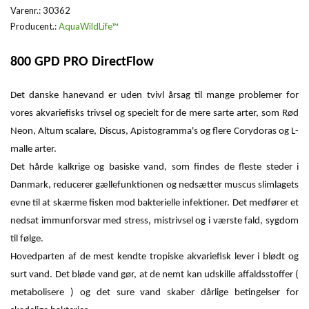
Varenr.:
30362
Producent.:
AquaWildLife™
800 GPD PRO DirectFlow
Det danske hanevand er uden tvivl årsag til mange problemer for
vores akvariefisks trivsel og specielt for de mere sarte arter, som Rød
Neon, Altum scalare, Discus, Apistogramma's og flere Corydoras og L-
malle arter.
Det hårde kalkrige og basiske vand, som findes de fleste steder i
Danmark, reducerer gællefunktionen og nedsætter muscus slimlagets
evne til at skærme fisken mod bakterielle infektioner. Det medfører et
nedsat immunforsvar med stress, mistrivsel og i værste fald, sygdom
til følge.
Hovedparten af de mest kendte tropiske akvariefisk lever i blødt og
surt vand. Det bløde vand gør, at de nemt kan udskille affaldsstoffer (
metabolisere ) og det sure vand skaber dårlige betingelser for