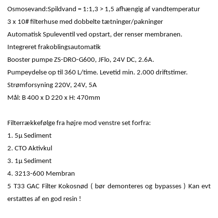
Osmosevand:Spildvand = 1:1,3 > 1,5 afhængig af vandtemperatur
3 x 10# filterhuse med dobbelte tætninger/pakninger
Automatisk Spuleventil ved opstart, der renser membranen.
Integreret frakoblingsautomatik
Booster pumpe ZS-DRO-G600, JFlo, 24V DC, 2.6A.
Pumpeydelse op til 360 L/time. Levetid min. 2.000 driftstimer.
Strømforsyning 220V, 24V, 5A
Mål: B 400 x D 220 x H: 470mm
Filterrækkefølge fra højre mod venstre set forfra:
1. 5µ Sediment
2. CTO Aktivkul
3. 1µ Sediment
4. 3213-600 Membran
5 T33 GAC Filter Kokosnød ( bør demonteres og bypasses ) Kan evt
erstattes af en god resin !