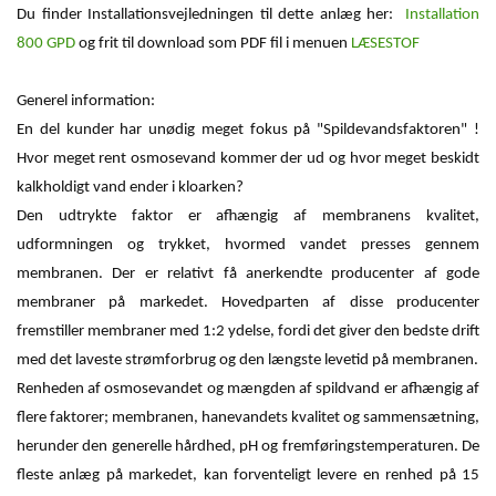
Du finder Installationsvejledningen til dette anlæg her:
Installation
800 GPD
og frit til download som PDF fil i menuen
LÆSESTOF
Generel information:
En del kunder har unødig meget fokus på "Spildevandsfaktoren" !
Hvor meget rent osmosevand kommer der ud og hvor meget beskidt
kalkholdigt vand ender i kloarken?
Den udtrykte faktor er afhængig af membranens kvalitet,
udformningen og trykket, hvormed vandet presses gennem
membranen. Der er relativt få anerkendte producenter af gode
membraner på markedet. Hovedparten af disse producenter
fremstiller membraner med 1:2 ydelse, fordi det giver den bedste drift
med det laveste strømforbrug og den længste levetid på membranen.
Renheden af osmosevandet og mængden af spildvand er afhængig af
flere faktorer; membranen, hanevandets kvalitet og sammensætning,
herunder den generelle hårdhed, pH og fremføringstemperaturen. De
fleste anlæg på markedet, kan forventeligt levere en renhed på 15