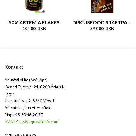
50% ARTEMIA FLAKES
DISCUSFOOD STARTPAKKE 1
104,00 DKK
598,00 DKK
Kontakt
AquaWildLife (AWL Aps)
Kasted Tværvej 24, 8200 Århus N
Lager:
Jens Juulsvej 9, 8260 Viby J
Afhentning kun efter aftale:
Ring +45 20 46 20 77
eMAIL:"lars@aquawildlife.com"
CVR: 39 76 80 38