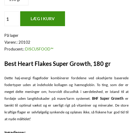
På lager
Varenr.:
20102
Producent.:
DISCUSFOOD™
Best Heart Flakes Super Growth, 180 gr
Dette høj-energi flagefoder kombinerer fordelene ved oksehjerte baserede
fodertyper uden at indeholde kollagen og hæmoglobin. To ting, som der er
meget delte meninger om, hvorvidt discusfisk i særdeleshed, er istand til at
fordøje uden langtidsskader på mave/tarm systemet.
BHF Super Growth
er
tænkt til optimal vækst og er særligt rigt på vitaminer og mineraler. De store
kraftige flager er selvfølgelig synkende og opløses ikke, så fiskene har god tid til
at nyde måltidet!
Ingredienser: