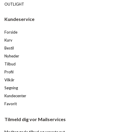
OUTLIGHT
Kundeservice
Forside
Kurv
Bestil
Nyheder
Tilbud
Profil
Vilkår
Søgning
Kundecenter
Favorit
Tilmeld dig vor Mailservices
Modtag gode tilbud og seneste nyt.