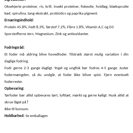
Oksehjerte proteiner, ris, krill, insekt proteiner, fiskeolie, hvidløg, blæksprutte
kød, spirulina, tang-ekstrakt, probiotics og paprika pigment.
Ernæringsindhold:
Protein 45,8%, Fedt 8,3%, Tørstof 7,2%, Fibre 1,8%, Vitamin A,C og D3
Sporstofferne Jern, Magnesium, Zink og antioxidanter.
Fodringsråd:
Et foder må aldring blive hovedfoder. Tilstræb størst mulig variation i din
daglige fodring.
Fodr gerne 2-3 gange dagligt. Yngel og ungfisk bør fodres 4-5 gange. Juster
fodermængden, så du undgår, at foder ikke bliver spist. Fjern eventuelt
foderrester.
Opbevaring:
Tørfoder bør altid opbevares tørt, lufttæt, mørkt og gerne køligt. Husk altid at
skrue låget på
!
Ikke til konsum.
Holdbarhed:
Se emballagen