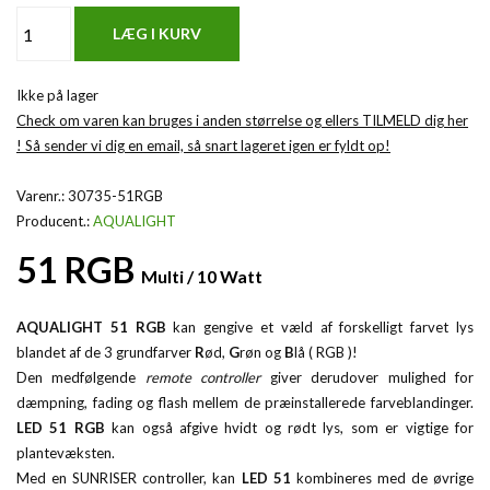
Ikke på lager
Check om varen kan bruges i anden størrelse og ellers TILMELD dig her
! Så sender vi dig en email, så snart lageret igen er fyldt op!
Varenr.:
30735-51RGB
Producent.:
AQUALIGHT
51 RGB
Multi / 10 Watt
AQUALIGHT 51 RGB
kan gengive et væld af forskelligt farvet lys
blandet af de 3 grundfarver
R
ød,
G
røn og
B
lå ( RGB )!
Den medfølgende
remote controller
giver derudover mulighed for
dæmpning, fading og flash mellem de præinstallerede farveblandinger.
LED 51 RGB
kan også afgive hvidt og rødt lys, som er vigtige for
plantevæksten.
Med en SUNRISER controller, kan
LED 51
kombineres med de øvrige