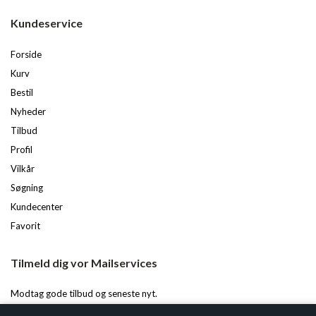
Kundeservice
Forside
Kurv
Bestil
Nyheder
Tilbud
Profil
Vilkår
Søgning
Kundecenter
Favorit
Tilmeld dig vor Mailservices
Modtag gode tilbud og seneste nyt.
Du kan til enhver tid afmelde igen.