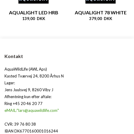
AQUALIGHT LED HRB
AQUALIGHT 78 WHITE
139,00 DKK
379,00 DKK
Kontakt
AquaWildLife (AWL Aps)
Kasted Tværvej 24, 8200 Århus N
Lager:
Jens Juulsvej 9, 8260 Viby J
Afhentning kun efter aftale:
Ring +45 20 46 20 77
eMAIL:"lars@aquawildlife.com"
CVR: 39 76 80 38
IBAN DK6770160001016244